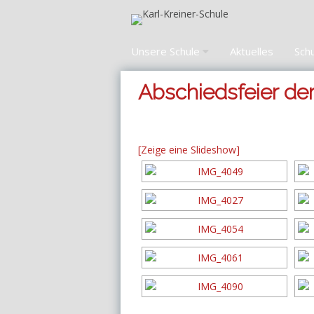
Zum
Inhalt
springen
Unsere Schule
Aktuelles
Sch
Abschiedsfeier der 
[Zeige eine Slideshow]