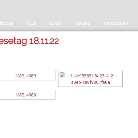
ulleben
OGS
Eltern
Galerie
Impressum
setag 18.11.22