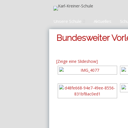
Zum
Inhalt
springen
Unsere Schule
Aktuelles
Sch
Bundesweiter Vorle
[Zeige eine Slideshow]