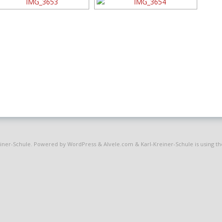
einer-Schule
. Powered by WordPress
&
Alvele.com
&
Karl-Kreiner-Schule is using 