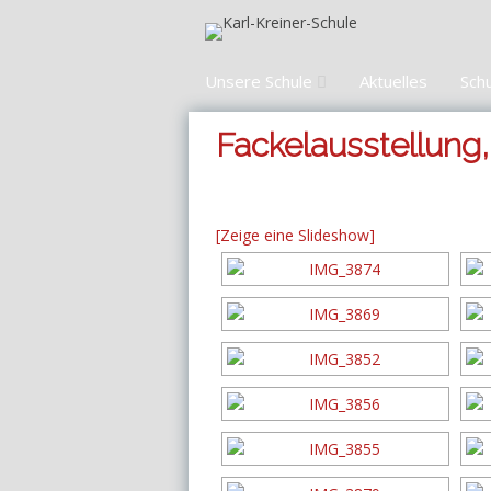
Zum
Inhalt
springen
Unsere Schule
Aktuelles
Sch
Fackelausstellung,
[Zeige eine Slideshow]