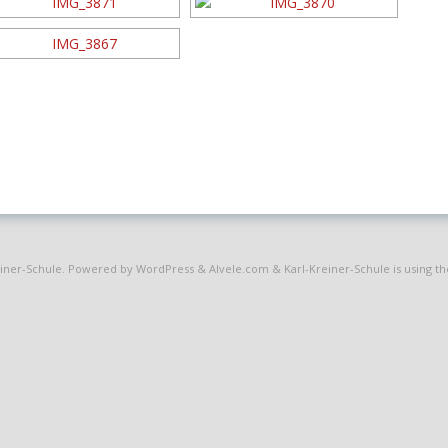
einer-Schule
. Powered by WordPress
&
Alvele.com
&
Karl-Kreiner-Schule is using 