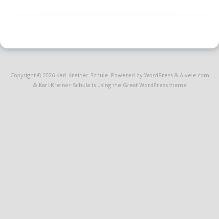
Copyright © 2026
Karl-Kreiner-Schule
. Powered by WordPress
&
Alvele.com
&
Karl-Kreiner-Schule is using the Great WordPress theme