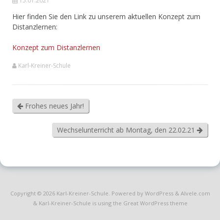
15.01.2021
Hier finden Sie den Link zu unserem aktuellen Konzept zum
Distanzlernen:
Konzept zum Distanzlernen
Karl-Kreiner-Schule
Frohes neues Jahr!
Wechselunterricht ab Montag, den 22.02.21
Copyright © 2026
Karl-Kreiner-Schule
. Powered by WordPress
&
Alvele.com
&
Karl-Kreiner-Schule is using the Great WordPress theme