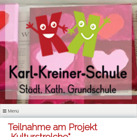
Zum
Inhalt
springen
Menü
Teilnahme am Projekt
„Kulturstrolche“